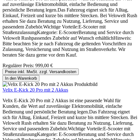
auf zuverlässige Elektromobilität, einfache Bedienung und
persönliche Beratung legen.Das Fahrzeug eignet sich für Alltag,
Einkauf, Freizeit und kurze bis mittlere Strecken. Bei Velowelt Rush
erhalten Sie dazu Beratung zu Nutzung, Lieferung, Service und
passendem Zubehör.Wichtige Vorteile:E-Scooter mit
StraßenzulassungKategorie: E-ScooterBeratung und Service durch
Velowelt Rushpassendes Zubehör auf Wunsch erhältlichHinweis:
Bitte beachten Sie je nach Fahrzeug die geltenden Vorschriften zu
Zulassung, Versicherung und Nutzung im Straßenverkehr. Wir
beraten Sie dazu gerne vor dem Kauf.
Regulärer Preis:
999,00 €
Preise inkl. MwSt. zzgl. Versandkosten
In den Warenkorb
Velix E-Kick 20 Pro mit 2 Akkus
Velix E-Kick 20 Pro mit 2 Akkus ist eine passende Wahl für
Kunden, die Wert auf zuverlässige Elektromobilität, einfache
Bedienung und persönliche Beratung legen.Das Fahrzeug eignet
sich für Alltag, Einkauf, Freizeit und kurze bis mittlere Strecken. Bei
Velowelt Rush erhalten Sie dazu Beratung zu Nutzung, Lieferung,
Service und passendem Zubehör.Wichtige Vorteile:E-Scooter mit
StraßenzulassungKategorie: E-ScooterBeratung und Service durch
Velowelt Rushpassendes Zubehör auf Wunsch erhältlichHinweis: