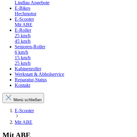
Lindlau Angebote
E-Bikes
Hechmotor
E-Scooter
Mit ABE
E-Roller
25 km/h
45 km/h
Senioren-Roller
6 km/h
15 km/h
25 km/h
Kabinenroller
Werkstatt & Abholservice
Reparatur-Status
Kontakt
Menü schließen
E-Scooter
Mit ABE
Mit ABE