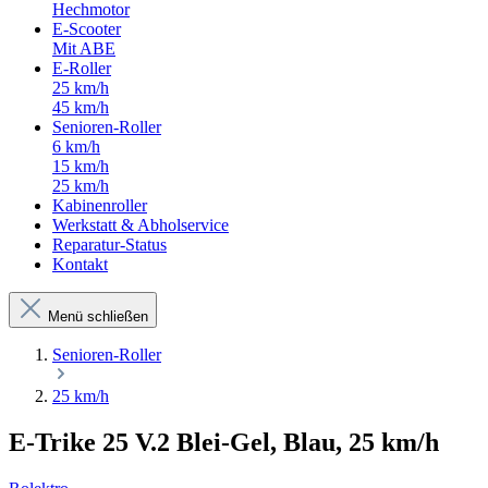
Hechmotor
E-Scooter
Mit ABE
E-Roller
25 km/h
45 km/h
Senioren-Roller
6 km/h
15 km/h
25 km/h
Kabinenroller
Werkstatt & Abholservice
Reparatur-Status
Kontakt
Menü schließen
Senioren-Roller
25 km/h
E-Trike 25 V.2 Blei-Gel, Blau, 25 km/h